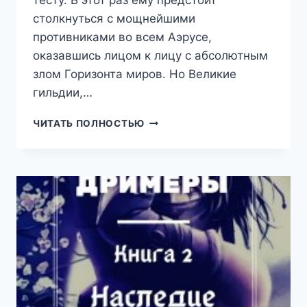
тесту. В этот раз ему предстоит
столкнуться с мощнейшими
противниками во всем Аэрусе,
оказавшись лицом к лицу с абсолютным
злом Горизонта миров. Но Великие
гильдии,…
ДРИМЕРЫ
ЧИТАТЬ ПОЛНОСТЬЮ
5
—
ВЛАСТЬ
(ТКАЧЕВ
СЕРГЕЙ)