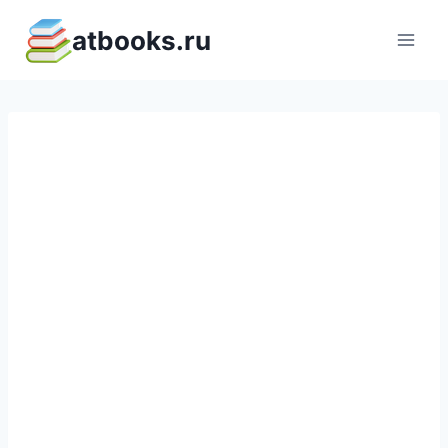
Перейти
atbooks.ru
к
содержимому