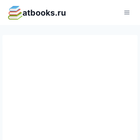
Перейти
atbooks.ru
к
содержимому