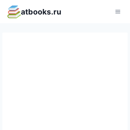
Перейти
atbooks.ru
к
содержимому