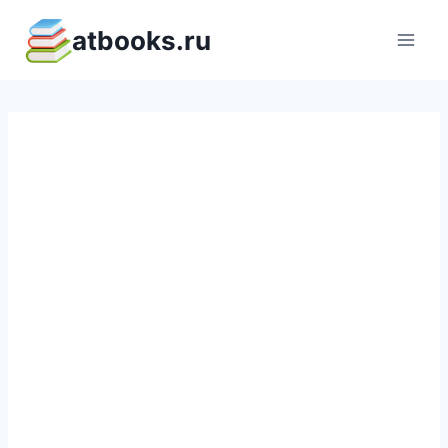
Перейти
atbooks.ru
к
содержимому