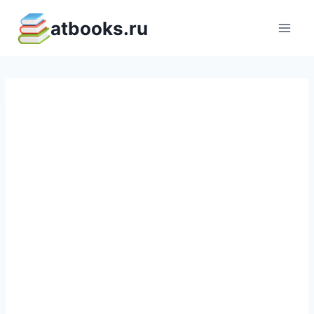
Перейти
atbooks.ru
к
содержимому