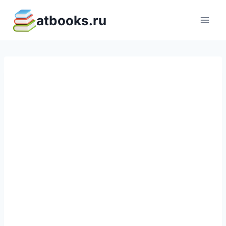
Перейти
atbooks.ru
к
содержимому