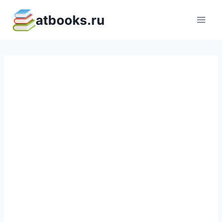
Перейти
atbooks.ru
к
содержимому