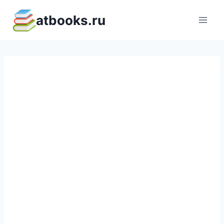
Перейти
atbooks.ru
к
содержимому