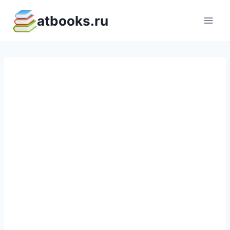
Перейти
atbooks.ru
к
содержимому