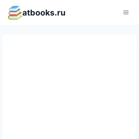
Перейти
atbooks.ru
к
содержимому