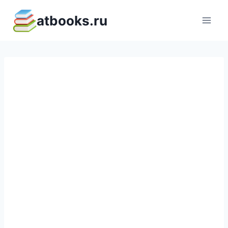
Перейти
atbooks.ru
к
содержимому