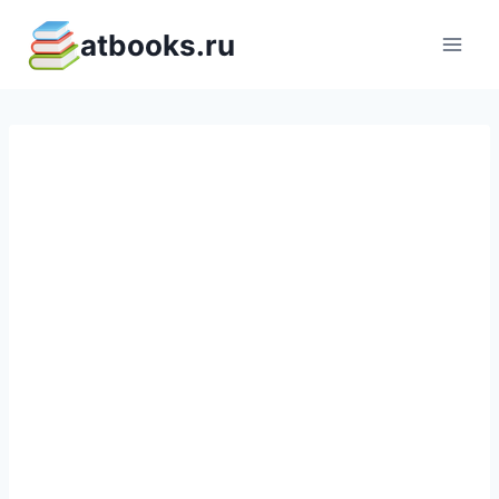
Перейти
atbooks.ru
к
содержимому