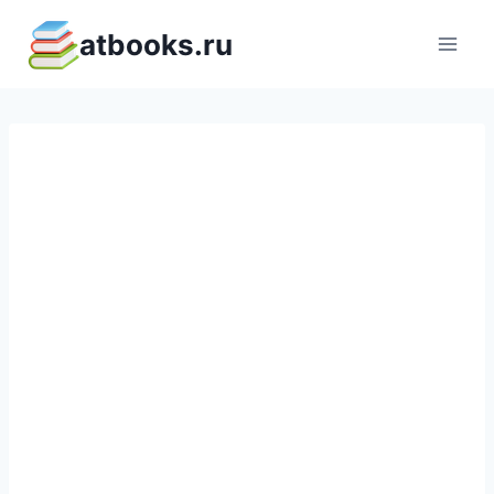
Перейти
atbooks.ru
к
содержимому