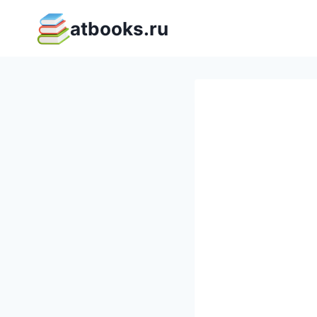
Перейти
atbooks.ru
к
содержимому