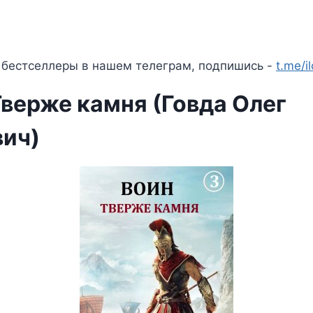
 бестселлеры в нашем телеграм, подпишись -
t.me/i
Тверже камня (Говда Олег
ич)