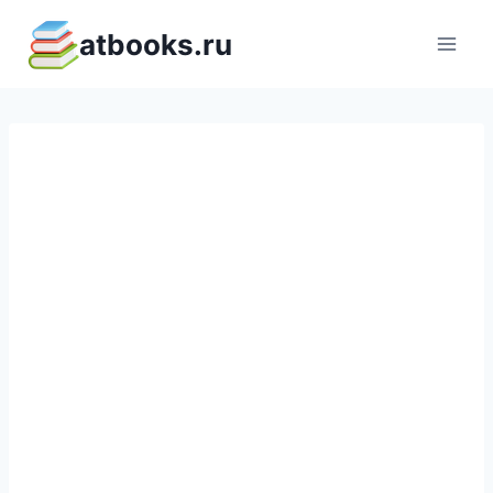
Перейти
atbooks.ru
к
содержимому