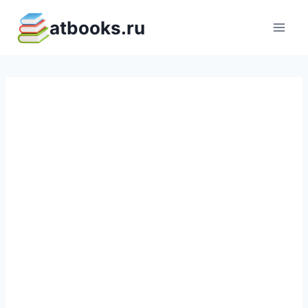
Перейти
atbooks.ru
к
содержимому