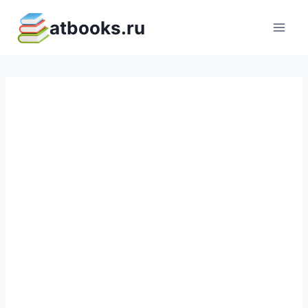
Перейти
atbooks.ru
к
содержимому