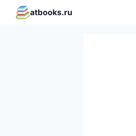
Перейти
atbooks.ru
к
содержимому