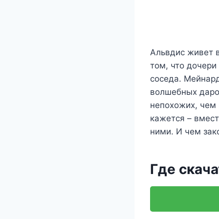
Альвдис живет в
том, что дочери
соседа. Мейнард
волшебных даров
непохожих, чем 
кажется – вмест
ними. И чем зак
Где скача