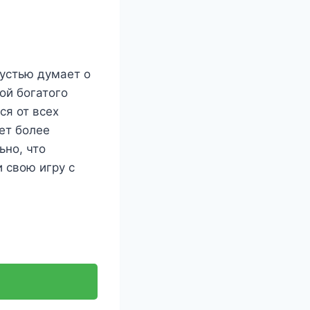
рустью думает о
ой богатого
ся от всех
ет более
ьно, что
 свою игру с