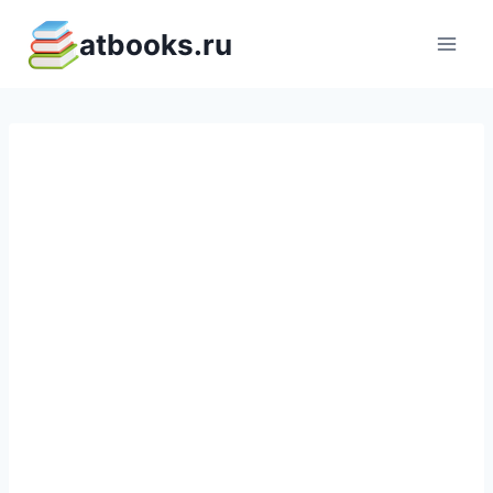
Перейти
atbooks.ru
к
содержимому