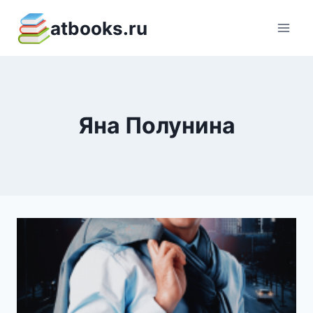
Перейти
atbooks.ru
к
содержимому
Яна Полунина