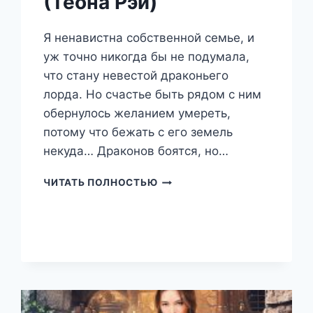
(Теона Рэй)
Я ненавистна собственной семье, и
уж точно никогда бы не подумала,
что стану невестой драконьего
лорда. Но счастье быть рядом с ним
обернулось желанием умереть,
потому что бежать с его земель
некуда… Драконов боятся, но…
МОЙ
ЧИТАТЬ ПОЛНОСТЬЮ
ЛЮБИМЫЙ
ВРАГ
(ТЕОНА
РЭЙ)