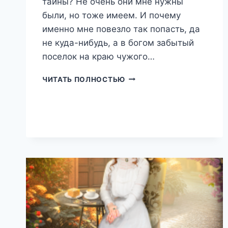
тайны? Не очень они мне нужны
были, но тоже имеем. И почему
именно мне повезло так попасть, да
не куда-нибудь, а в богом забытый
поселок на краю чужого…
ФЕРМА
ЧИТАТЬ ПОЛНОСТЬЮ
НА
КРАЮ
МИРА
(ТЕОНА
РЭЙ)