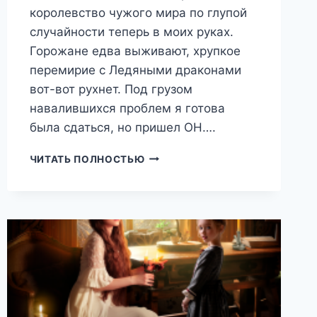
королевство чужого мира по глупой
случайности теперь в моих руках.
Горожане едва выживают, хрупкое
перемирие с Ледяными драконами
вот-вот рухнет. Под грузом
навалившихся проблем я готова
была сдаться, но пришел ОН….
ХОЗЯЙКА
ЧИТАТЬ ПОЛНОСТЬЮ
БРОШЕННОГО
КОРОЛЕВСТВА
—
2
(ТЕОНА
РЭЙ)