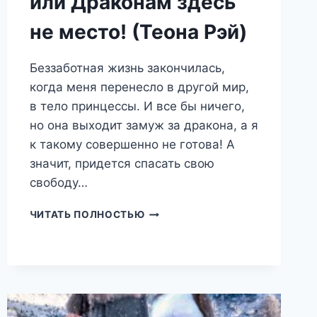
или Драконам здесь
не место! (Теона Рэй)
Беззаботная жизнь закончилась,
когда меня перенесло в другой мир,
в тело принцессы. И все бы ничего,
но она выходит замуж за дракона, а я
к такому совершенно не готова! А
значит, придется спасать свою
свободу…
БЫВШАЯ
ЧИТАТЬ ПОЛНОСТЬЮ
ПРИНЦЕССА,
ИЛИ
ДРАКОНАМ
ЗДЕСЬ
НЕ
МЕСТО!
(ТЕОНА