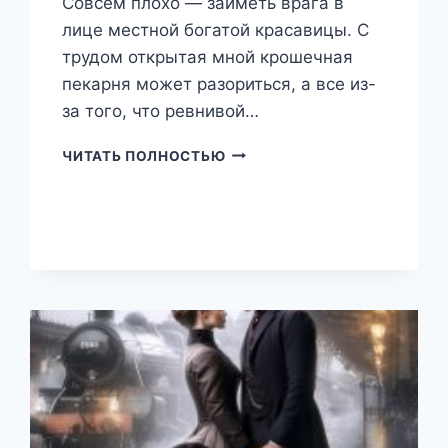
Совсем плохо — заиметь врага в
лице местной богатой красавицы. С
трудом открытая мной крошечная
пекарня может разориться, а все из-
за того, что ревнивой…
СЧАСТЬЕ
ЧИТАТЬ ПОЛНОСТЬЮ
ПО
РЕЦЕПТУ
(ТЕОНА
РЭЙ)