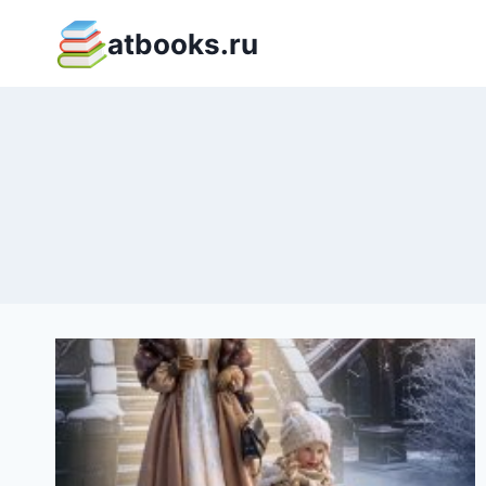
Перейти
atbooks.ru
к
содержимому