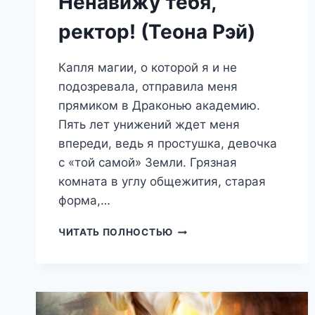
Ненавижу тебя,
ректор! (Теона Рэй)
Капля магии, о которой я и не
подозревала, отправила меня
прямиком в Драконью академию.
Пять лет унижений ждет меня
впереди, ведь я простушка, девочка
с «той самой» Земли. Грязная
комната в углу общежития, старая
форма,…
ДРАКОНЬЯ
ЧИТАТЬ ПОЛНОСТЬЮ
АКАДЕМИЯ.
НЕНАВИЖУ
ТЕБЯ,
РЕКТОР!
(ТЕОНА