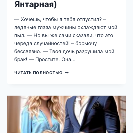
Янтарная)
— Хочешь, чтобы я тебя отпустил? –
ледяные глаза мужчины охлаждают мой
пыл. — Но вы же сами сказали, что это
череда случайностей! – бормочу
бессвязно. — Твоя дочь разрушила мой
брак! — Простите. Она…
МЫ
ЧИТАТЬ ПОЛНОСТЬЮ
(НЕ)
ТВОИ.
ТЕСТ
НА
РОДСТВО
(РЕГИНА
ЯНТАРНАЯ)