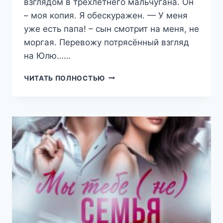
взглядом в трёхлетнего мальчугана. Он
– моя копия. Я обескуражен. — У меня
уже есть папа! – сын смотрит на меня, не
моргая. Перевожу потрясённый взгляд
на Юлю……
СЫНОВЬЯ
ЧИТАТЬ ПОЛНОСТЬЮ
ДЛЯ
БЫВШЕГО
(РЕГИНА
ЯНТАРНАЯ)