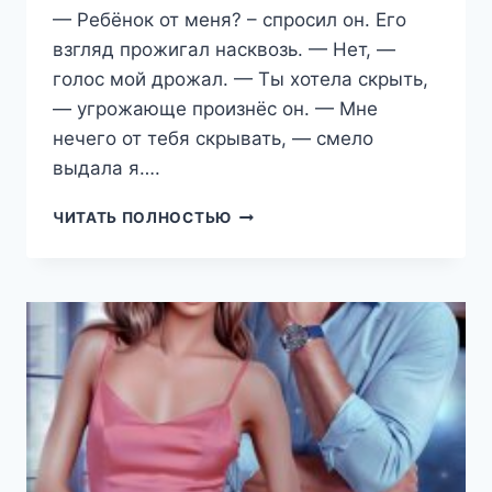
— Ребёнок от меня? – спросил он. Его
взгляд прожигал насквозь. — Нет, —
голос мой дрожал. — Ты хотела скрыть,
— угрожающе произнёс он. — Мне
нечего от тебя скрывать, — смело
выдала я….
НЕ
ЧИТАТЬ ПОЛНОСТЬЮ
ЕГО
РЕБЁНОК
(РЕГИНА
ЯНТАРНАЯ)