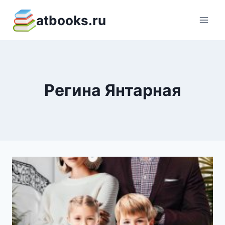
Перейти
atbooks.ru
к
содержимому
Регина Янтарная