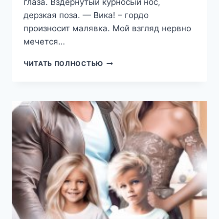
глаза. Вздернутый курносый нос,
дерзкая поза. — Вика! – гордо
произносит малявка. Мой взгляд нервно
мечется…
РАЗВОД.
ЧИТАТЬ ПОЛНОСТЬЮ
ЛИЧНОЕ
ДЕЛО
МАЙОРА
ШМЕЛЁВА
(РЕГИНА
ЯНТАРНАЯ)