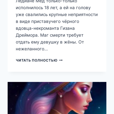
Ледиане Мёд только-только
исполнилось 18 лет, а ей на голову
уже свалились крупные неприятности
в виде приставучего чёрного
вдовца-некроманта Гизана
Дреймора. Маг смерти требует
отдать ему девушку в жёны. От
нежеланного…
МЕДОВАЯ
ЧИТАТЬ ПОЛНОСТЬЮ
ЛЕДИ
ДЛЯ
ДРАКОНЬЕГО
ЛОРДА
(НАТАЛЬЯ
ЕКИМОВА)