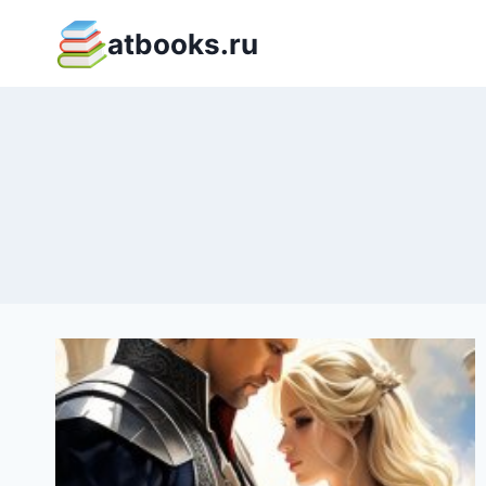
Перейти
atbooks.ru
к
содержимому