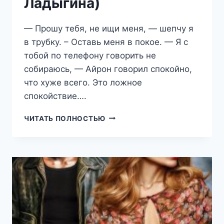
Ладыгина)
— Прошу тебя, не ищи меня, — шепчу я
в трубку. – Оставь меня в покое. — Я с
тобой по телефону говорить не
собираюсь, — Айрон говорил спокойно,
что хуже всего. Это ложное
спокойствие….
ЖЕСТОКИЙ,
ЧИТАТЬ ПОЛНОСТЬЮ
ОДИНОКИЙ,
ПРОКЛЯТЫЙ.
ОХОТА
НА
ЕЕ
ТЕЛО
(НАТАЛИЯ
ЛАДЫГИНА)