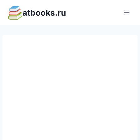
Перейти
atbooks.ru
к
содержимому