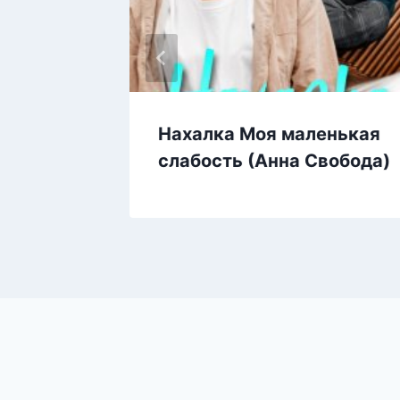
лятье
Нахалка Моя маленькая
)
слабость (Анна Свобода)