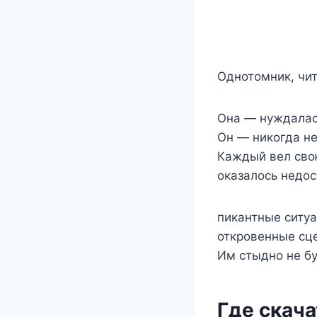
Однотомник, чи
Она — нуждалас
Он — никогда н
Каждый вел свою
оказалось недос
пикантные ситу
откровенные сц
Им стыдно не б
Где скача