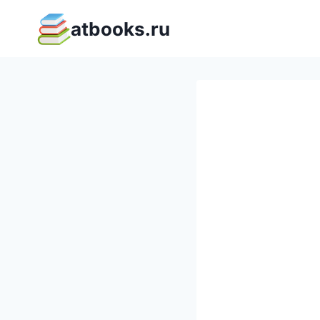
Перейти
atbooks.ru
к
содержимому