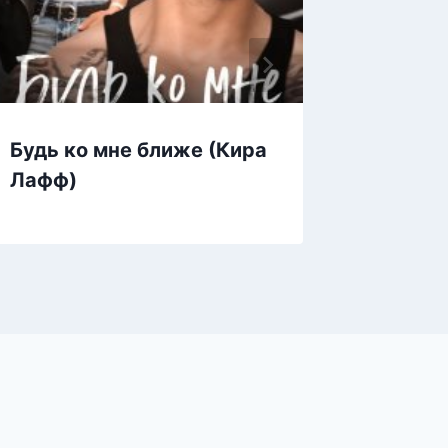
Будь ко мне ближе (Кира
Сердце
Лафф)
Свобод