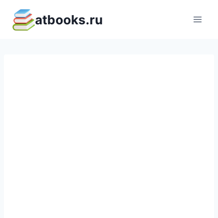
Перейти
atbooks.ru
к
содержимому