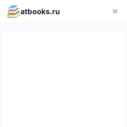
Перейти
atbooks.ru
к
содержимому