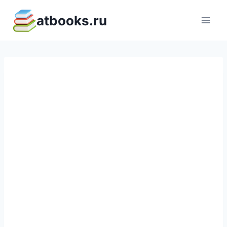
Перейти
atbooks.ru
к
содержимому