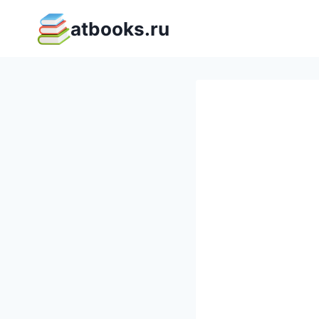
Перейти
atbooks.ru
к
содержимому