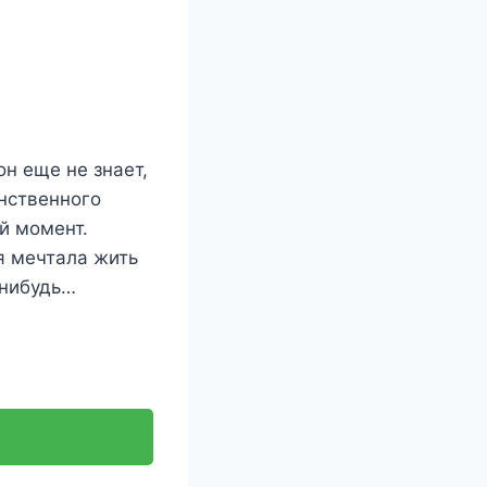
н еще не знает,
инственного
й момент.
 я мечтала жить
-нибудь…