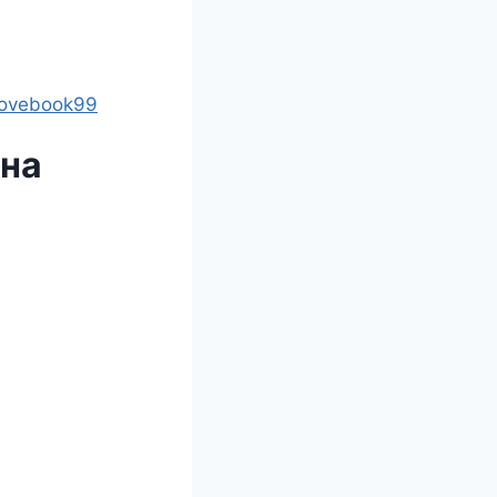
lovebook99
ина