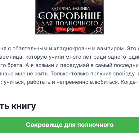
ня с обаятельным и хладнокровным вампиром. Это о
наемница, которую учили много лет ради одного-ед
его брата. А я возьми и передумай в самый последни
иначе мне не жить. Только-только получив свободу,
 учиться, работать и непременно влюбиться. Когда
ть книгу
Сокровище для полночного