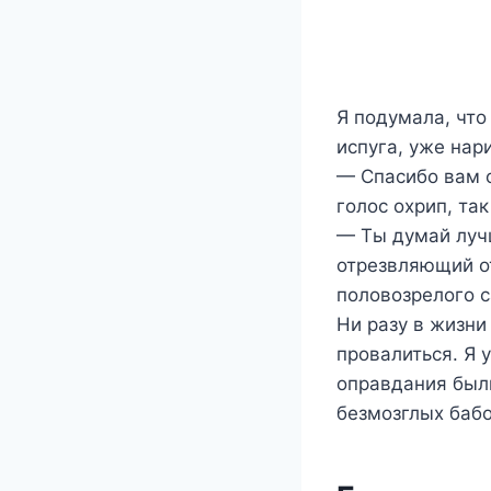
Я подумала, что
испуга, уже нар
— Спасибо вам о
голос охрип, та
— Ты думай лучш
отрезвляющий от
половозрелого с
Ни разу в жизни
провалиться. Я 
оправдания были
безмозглых бабоч