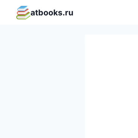
Перейти
atbooks.ru
к
содержимому