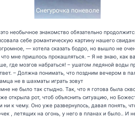
 это необычное знакомство обязательно продолжитс
исовала себе романтическую картину нашего свидан
громное, — хотела сказать бодро, но вышло не оче
к что мне пришлось прокашляться. – Я не знаю, как в
е, где мозгов набраться! – ушатом ледяной воды п
вет. – Должна понимать, что поздним вечером в па
амца не в шахматы играть зовут
 мне не было так стыдно. Так, что я готова была скв
уже открыла рот, чтоб объяснить ситуацию, но Божес
 ни к чему. Оно уже развернулось, давая понять, чт
ек , летящих на огонь, у него в планах и было.. И н