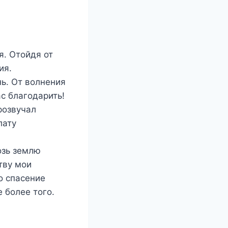
я. Отойдя от
ия.
нь. От волнения
ас благодарить!
розвучал
лату
озь землю
тву мои
о спасение
е более того.