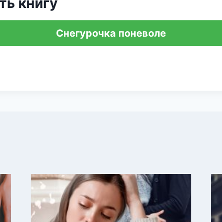
ть книгу
Снегурочка поневоле