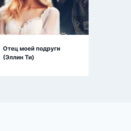
Отец моей подруги
Обеща
(Эллин Ти)
(Адали