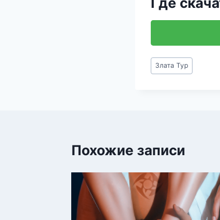
Где скача
Метки
Злата Тур
записи:
Похожие записи