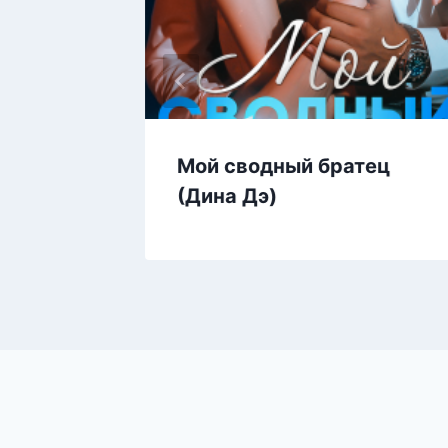
Развод
Мой сводный братец
)
(Дина Дэ)