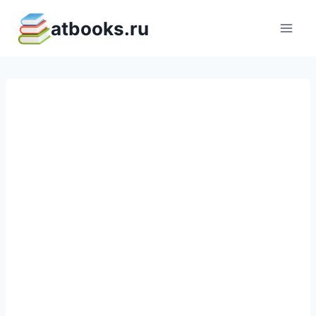
Перейти
atbooks.ru
к
содержимому