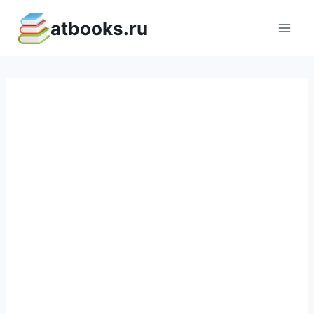
Перейти
atbooks.ru
к
содержимому