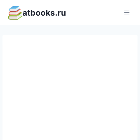
Перейти
atbooks.ru
к
содержимому