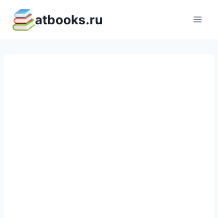
Перейти
atbooks.ru
к
содержимому