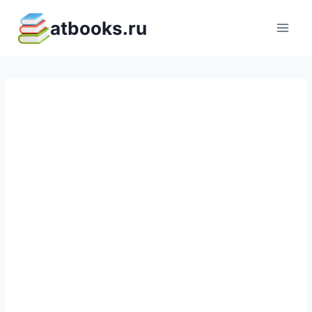
Перейти
atbooks.ru
к
содержимому