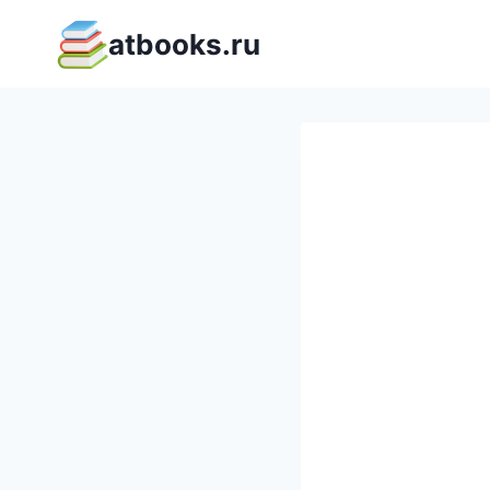
Перейти
atbooks.ru
к
содержимому