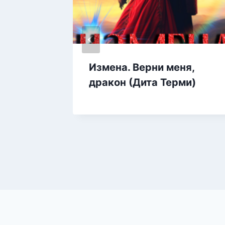
ер
Измена. Верни меня,
дракон (Дита Терми)
(Елена