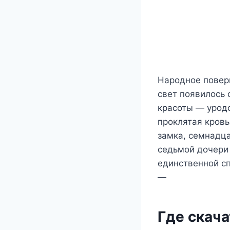
Народное поверь
свет появилось 
красоты — уродс
проклятая кровь
замка, семнадца
седьмой дочери 
единственной с
—
Где скача