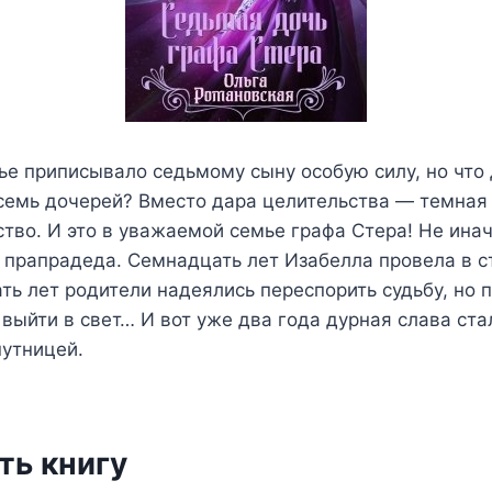
е приписывало седьмому сыну особую силу, но что 
семь дочерей? Вместо дара целительства — темная
тво. И это в уважаемой семье графа Стера! Не ина
 прапрадеда. Семнадцать лет Изабелла провела в с
ть лет родители надеялись переспорить судьбу, но
выйти в свет… И вот уже два года дурная слава ста
путницей.
ть книгу