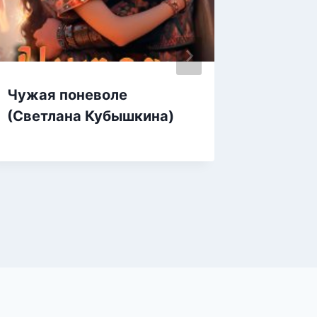
Чужая поневоле
Рыжее
(Светлана Кубышкина)
дознав
Найт)