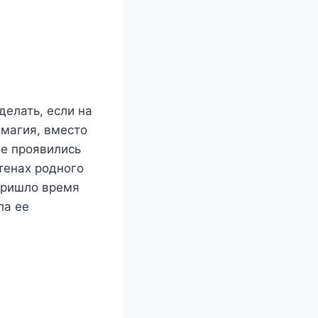
делать, если на
 магия, вместо
че проявились
тенах родного
 пришло время
ла ее