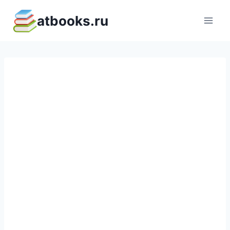
Перейти
atbooks.ru
к
содержимому