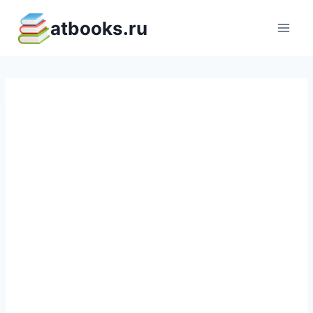
Перейти
atbooks.ru
к
содержимому