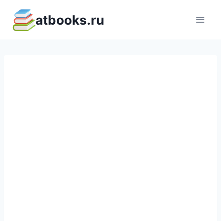
Перейти
atbooks.ru
к
содержимому