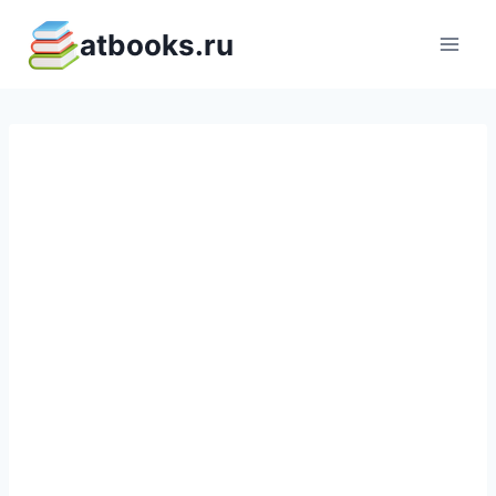
Перейти
atbooks.ru
к
содержимому