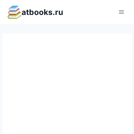
Перейти
atbooks.ru
к
содержимому