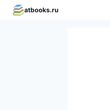
Перейти
atbooks.ru
к
содержимому