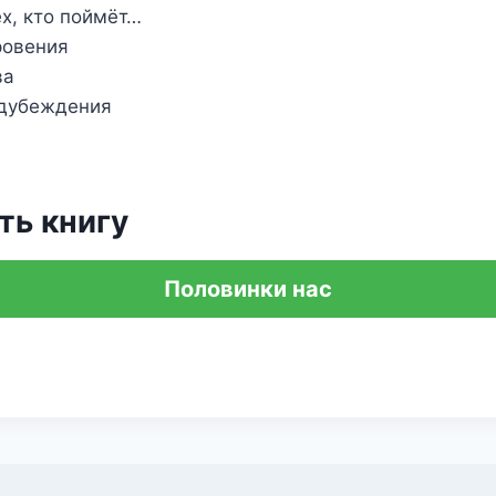
х, кто поймёт…
ровения
ва
едубеждения
ть книгу
Половинки нас