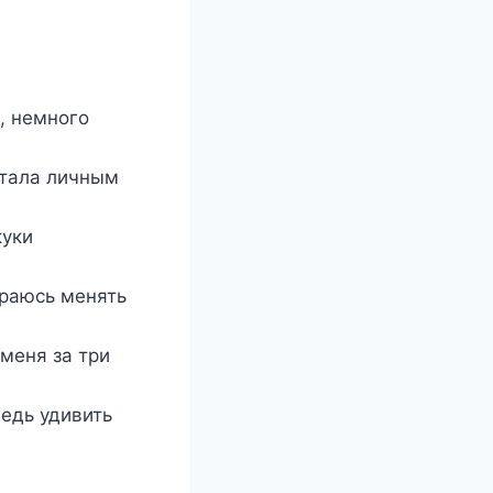
, немного
стала личным
куки
ираюсь менять
 меня за три
Ведь удивить