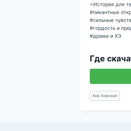
⭐История для те
#пикантные отк
#cильные чувст
#гордость и пр
#драма и ХЭ
Где скача
Метки
Ана Ховская
записи: