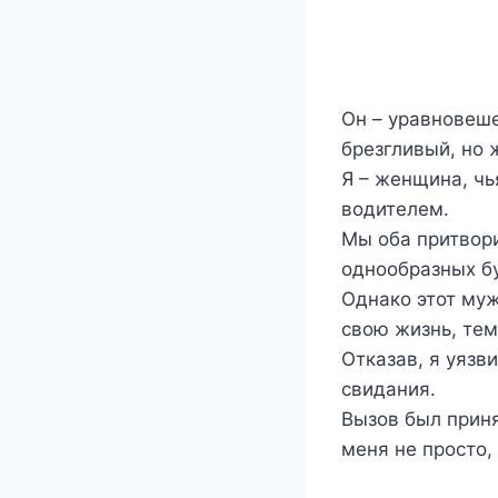
Он – уравновеш
брезгливый, но
Я – женщина, чь
водителем.
Мы оба притвори
однообразных б
Однако этот муж
свою жизнь, тем
Отказав, я уязв
свидания.
Вызов был приня
меня не просто,