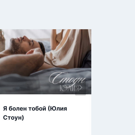
Я болен тобой (Юлия
Чума н
Стоун)
Беж)