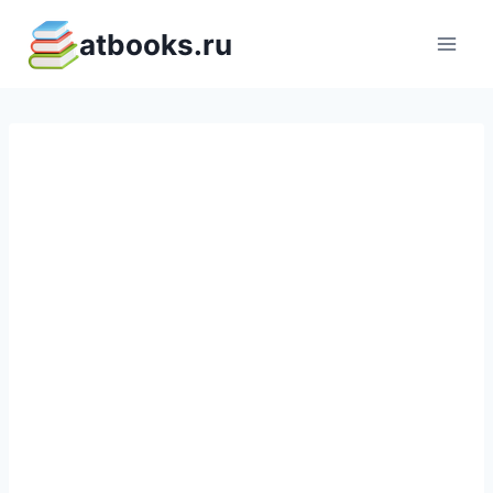
Перейти
atbooks.ru
к
содержимому