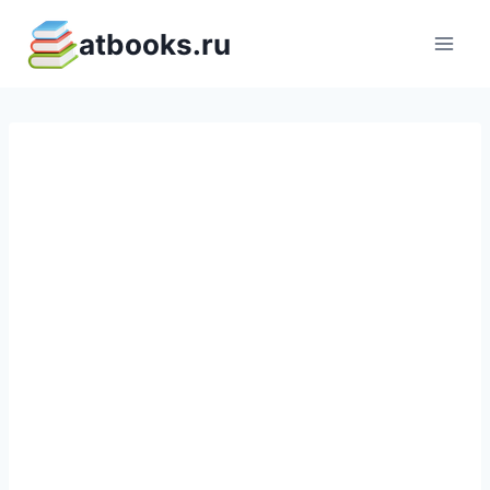
Перейти
atbooks.ru
к
содержимому