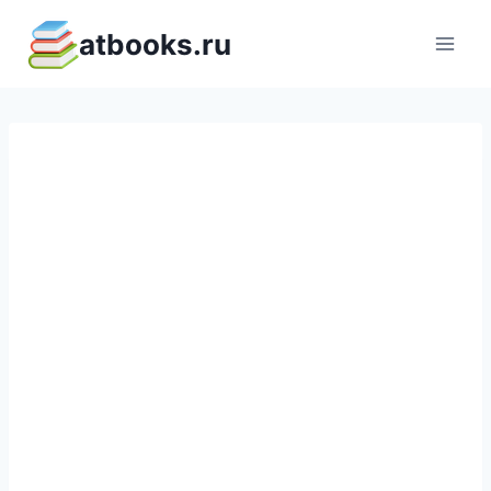
Перейти
atbooks.ru
к
содержимому