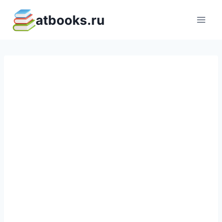
Перейти
atbooks.ru
к
содержимому