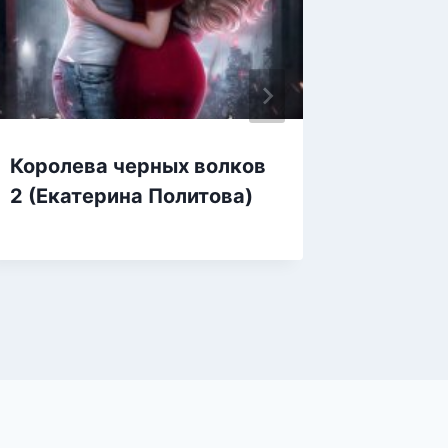
Королева черных волков
Мистер
2 (Екатерина Политова)
истинн
Ладыги