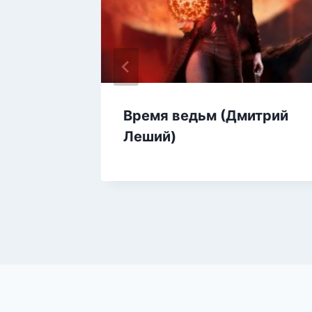
и
Время ведьм (Дмитрий
)
Леший)