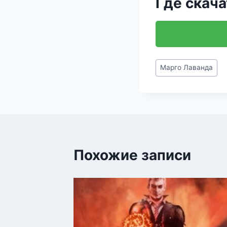
Где скача
Метки
Марго Лаванда
записи:
Похожие записи