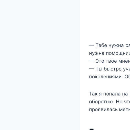
— Тебе нужна ра
нужна помощниц
— Это твое мнен
— Ты быстро учи
поколениями. Об
Так я попала на
оборотню. Но чт
проявилась метк