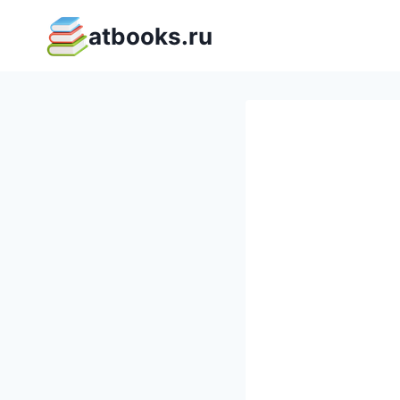
Перейти
atbooks.ru
к
содержимому