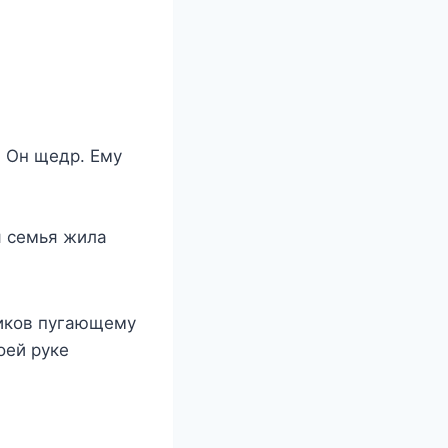
. Он щедр. Ему
я семья жила
тиков пугающему
оей руке