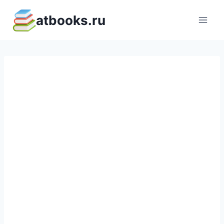
Перейти
atbooks.ru
к
содержимому